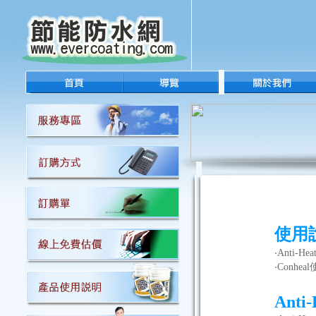
使用
‧Anti-H
‧Conhe
Anti-