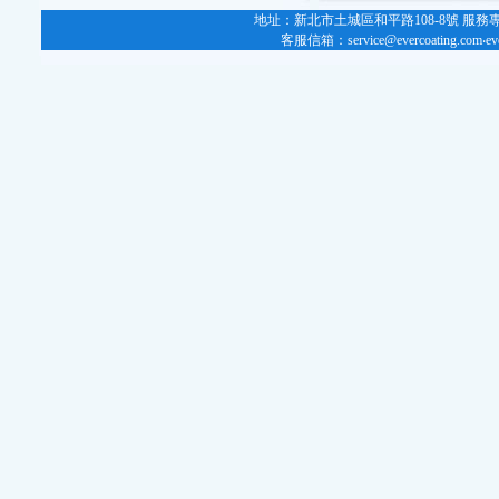
地址：
新北市土城區和平路108-8號
服務專線：
客服信箱：
service@evercoating.com‧
ev