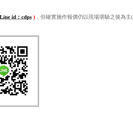
Line id：cdps
)
，但確實施作報價仍以現場堪驗之後為主(