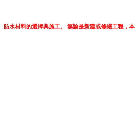
工法施工、防水工法範本、防水工法施工計畫書製作、防水工法施工諮詢
、防水材料的選擇與施工。 無論是新建或修繕工程，本