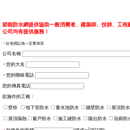
節能防水網
提供協助一般消費者、建築師、技師、工程
公司均有提供服務！
＊
紅色標記為一定要填寫
公司名稱
您的大名
＊
您的聯絡電話
＊
您的傳真電話
欲施作的工種：
壁癌
地下室防水
蓄水池防水
牆壁防水
屋頂防
屋頂隔熱
窗戶防水
施工縫防水
陽台防水
浴廁防
2