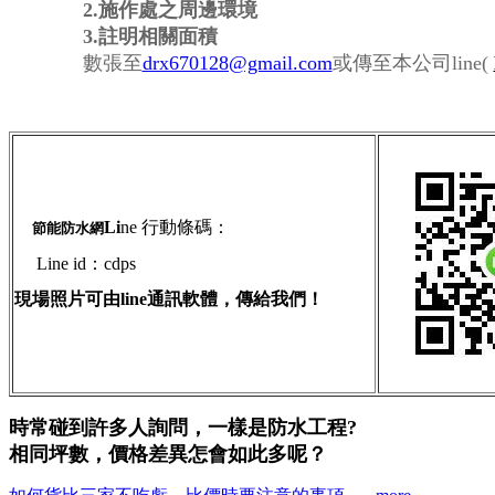
2.施作處之周邊環境
3.註明相關面積
數張至
drx670128@gmail.com
或傳至本公司line(
Li
ne 行動條碼：
節能防水網
Line id：cdps
現場照片可由line通訊軟體，傳給我們！
時常碰到許多人詢問，一樣是防水工程?
相同坪數，價格差異怎會如此多呢？