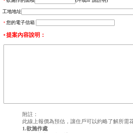
欲施作的面積
(坪或m
請註明)
＊
工地地址
您的電子信箱
＊
提案內容說明：
＊
附註：
此線上報價為預估，讓住戶可以約略了解所需花費
1.欲施作處